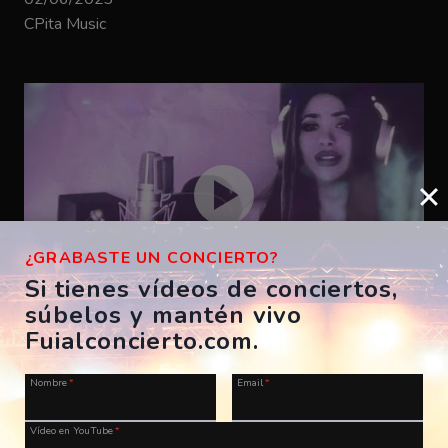
CPita Music
¿GRABASTE UN CONCIERTO?
Si tienes vídeos de conciertos,
súbelos y mantén vivo
Bizarrap – SHAKIRA BZRP #53
Fuialconcierto.com.
ES, A Coruña, Morriña Festival
Nombre
*
Email
*
28/07/2023
CPita Music
Vídeo en YouTube
*