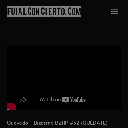
Saltar
al
contenido
Quevedo – Bizarrap BZRP #52 (QUÉDATE)