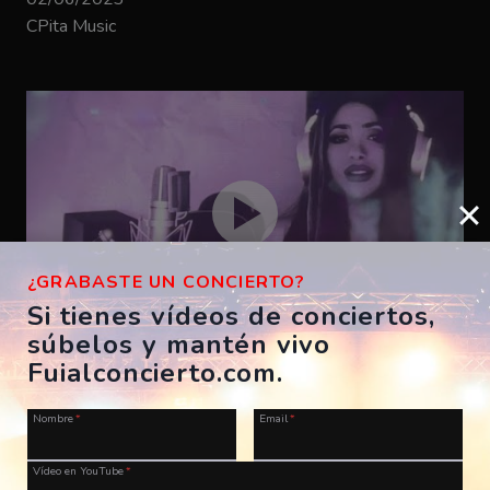
CPita Music
¿GRABASTE UN CONCIERTO?
Si tienes vídeos de conciertos,
súbelos y mantén vivo
Bizarrap – SHAKIRA BZRP #53
Fuialconcierto.com.
ES, A Coruña, Morriña Festival
Nombre
*
Email
*
28/07/2023
CPita Music
Vídeo en YouTube
*