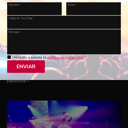
Nombre
*
Email
*
Vídeo en YouTube
*
Mensaje
He leído y acepto la
política de privacidad
.
*
Siniestro Total – Bailaré sobre tu tumba
ENVIAR
ES, Valencia, Sala Mirror
11/12/2010
pabellon67