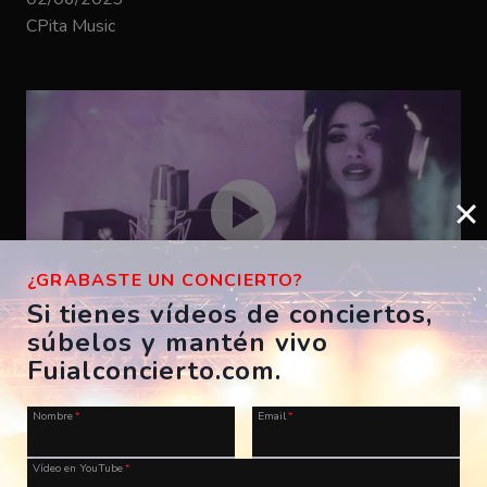
CPita Music
¿GRABASTE UN CONCIERTO?
Si tienes vídeos de conciertos,
súbelos y mantén vivo
Bizarrap – SHAKIRA BZRP #53
Fuialconcierto.com.
ES, A Coruña, Morriña Festival
Nombre
*
Email
*
28/07/2023
CPita Music
Vídeo en YouTube
*