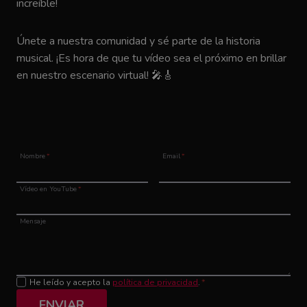
increíble!
Únete a nuestra comunidad y sé parte de la historia
musical. ¡Es hora de que tu vídeo sea el próximo en brillar
en nuestro escenario virtual! 🎤🎸
Nombre
*
Email
*
Vídeo en YouTube
*
Mensaje
He leído y acepto la
política de privacidad
.
*
ENVIAR