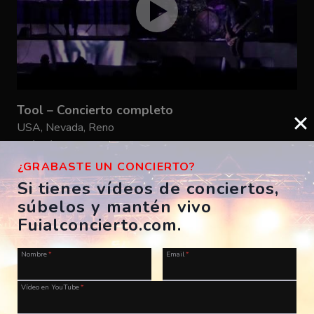
Tool – Concierto completo
USA, Nevada, Reno
14/01/2012
TOOL4269
¿GRABASTE UN CONCIERTO?
Si tienes vídeos de conciertos,
súbelos y mantén vivo
Fuialconcierto.com.
Nombre
*
Email
*
Vídeo en YouTube
*