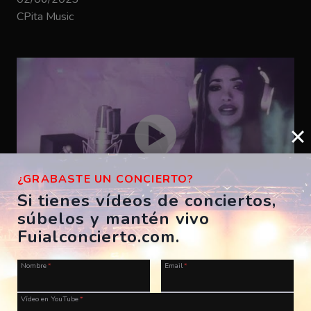
CPita Music
¿GRABASTE UN CONCIERTO?
Si tienes vídeos de conciertos,
súbelos y mantén vivo
Bizarrap – SHAKIRA BZRP #53
Fuialconcierto.com.
ES, A Coruña, Morriña Festival
Nombre
*
Email
*
28/07/2023
CPita Music
Vídeo en YouTube
*