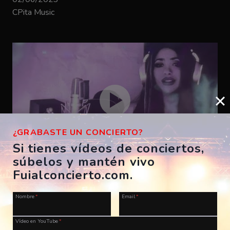
CPita Music
¿GRABASTE UN CONCIERTO?
Si tienes vídeos de conciertos,
súbelos y mantén vivo
Bizarrap – SHAKIRA BZRP #53
Fuialconcierto.com.
ES, A Coruña, Morriña Festival
Nombre
*
Email
*
28/07/2023
CPita Music
Vídeo en YouTube
*