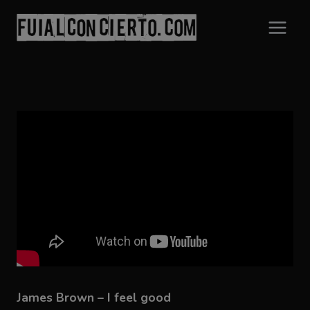
Saltar
al
contenido
James Brown – I feel good