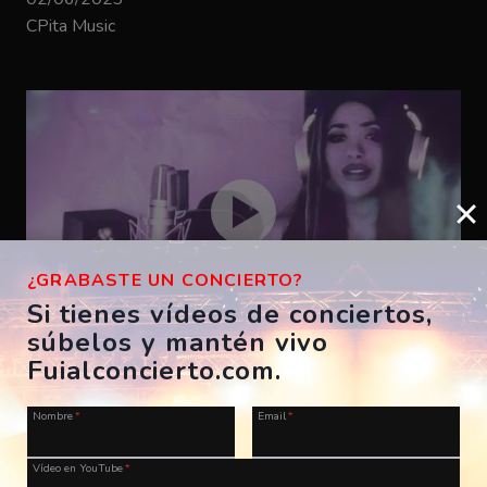
CPita Music
¿GRABASTE UN CONCIERTO?
Si tienes vídeos de conciertos,
súbelos y mantén vivo
Bizarrap – SHAKIRA BZRP #53
Fuialconcierto.com.
ES, A Coruña, Morriña Festival
Nombre
*
Email
*
28/07/2023
CPita Music
Vídeo en YouTube
*