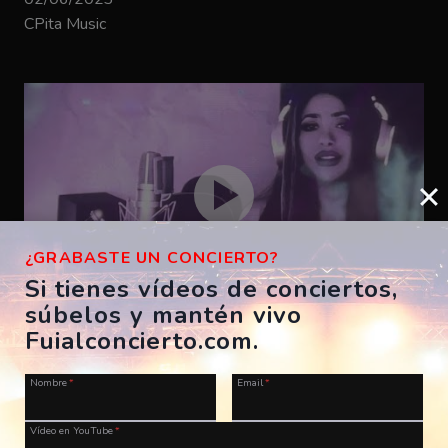
CPita Music
¿GRABASTE UN CONCIERTO?
Si tienes vídeos de conciertos,
súbelos y mantén vivo
Bizarrap – SHAKIRA BZRP #53
Fuialconcierto.com.
ES, A Coruña, Morriña Festival
Nombre
*
Email
*
28/07/2023
CPita Music
Vídeo en YouTube
*