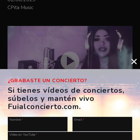
CPita Music
¿GRABASTE UN CONCIERTO?
Si tienes vídeos de conciertos,
súbelos y mantén vivo
Bizarrap – SHAKIRA BZRP #53
Fuialconcierto.com.
ES, A Coruña, Morriña Festival
Nombre
*
Email
*
28/07/2023
CPita Music
Vídeo en YouTube
*