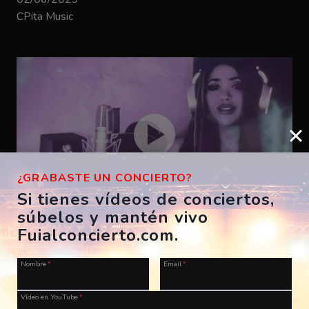
CPita Music
¿GRABASTE UN CONCIERTO?
Si tienes vídeos de conciertos,
súbelos y mantén vivo
Bizarrap – SHAKIRA BZRP #53
Fuialconcierto.com.
ES, A Coruña, Morriña Festival
Nombre
*
Email
*
28/07/2023
CPita Music
Vídeo en YouTube
*