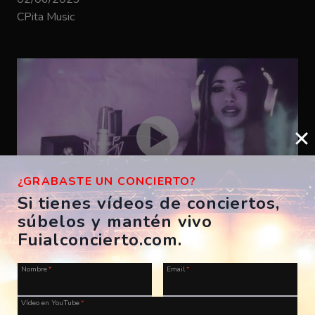
CPita Music
¿GRABASTE UN CONCIERTO?
Si tienes vídeos de conciertos,
súbelos y mantén vivo
Bizarrap – SHAKIRA BZRP #53
Fuialconcierto.com.
ES, A Coruña, Morriña Festival
Nombre
*
Email
*
28/07/2023
CPita Music
Vídeo en YouTube
*