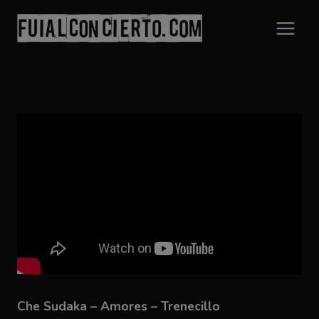
Saltar
al
contenido
Che Sudaka – Amores – Trenecillo