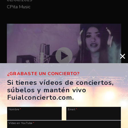
CPita Music
¿GRABASTE UN CONCIERTO?
Si tienes vídeos de conciertos,
súbelos y mantén vivo
Bizarrap – SHAKIRA BZRP #53
Fuialconcierto.com.
ES, A Coruña, Morriña Festival
Nombre
*
Email
*
28/07/2023
CPita Music
Vídeo en YouTube
*