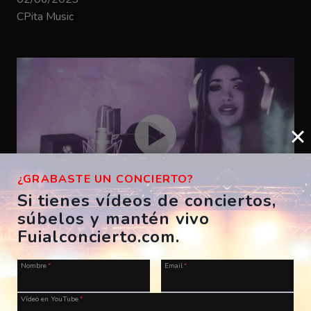
CPita Music
¿GRABASTE UN CONCIERTO?
Si tienes vídeos de conciertos,
súbelos y mantén vivo
Bizarrap – SHAKIRA BZRP #53
Fuialconcierto.com.
ES, A Coruña, Morriña Festival
Nombre
*
Email
*
28/07/2023
CPita Music
Vídeo en YouTube
*