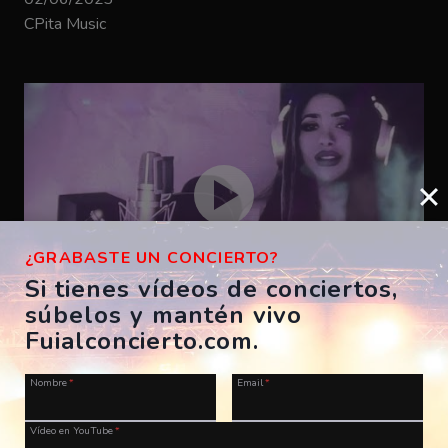
CPita Music
¿GRABASTE UN CONCIERTO?
Si tienes vídeos de conciertos,
súbelos y mantén vivo
Bizarrap – SHAKIRA BZRP #53
Fuialconcierto.com.
ES, A Coruña, Morriña Festival
Nombre
*
Email
*
28/07/2023
CPita Music
Vídeo en YouTube
*