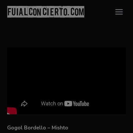
Saltar
al
contenido
Gogol Bordello – Mishto