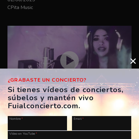
CPita Music
¿GRABASTE UN CONCIERTO?
Si tienes vídeos de conciertos,
súbelos y mantén vivo
Bizarrap – SHAKIRA BZRP #53
Fuialconcierto.com.
ES, A Coruña, Morriña Festival
Nombre
*
Email
*
28/07/2023
CPita Music
Vídeo en YouTube
*