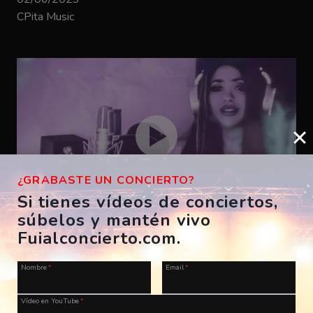
CPita Music
¿GRABASTE UN CONCIERTO?
Si tienes vídeos de conciertos,
súbelos y mantén vivo
Bizarrap – SHAKIRA BZRP #53
Fuialconcierto.com.
ES, A Coruña, Morriña Festival
Nombre
*
Email
*
28/07/2023
CPita Music
Vídeo en YouTube
*