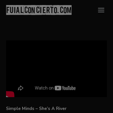
Saltar
al
contenido
Simple Minds – She’s A River