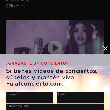
CPita Music
¿GRABASTE UN CONCIERTO?
Si tienes vídeos de conciertos,
súbelos y mantén vivo
Bizarrap – SHAKIRA BZRP #53
Fuialconcierto.com.
ES, A Coruña, Morriña Festival
Nombre
*
Email
*
28/07/2023
CPita Music
Vídeo en YouTube
*