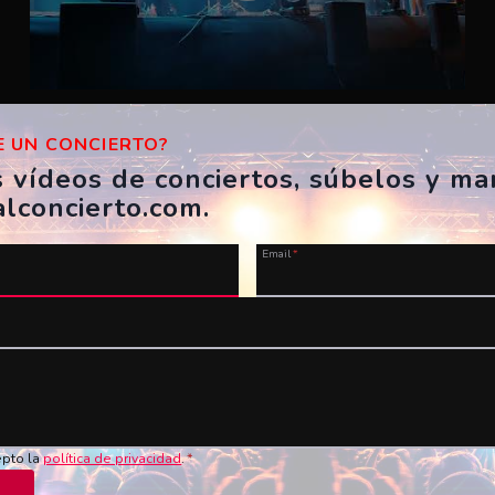
Zoo – Esbarzers
 UN CONCIERTO?
ES, Girona, Festes de Sant Narcís
s vídeos de conciertos, súbelos y m
04/11/2023
alconcierto.com.
invoker917
Email
*
epto la
política de privacidad
.
*