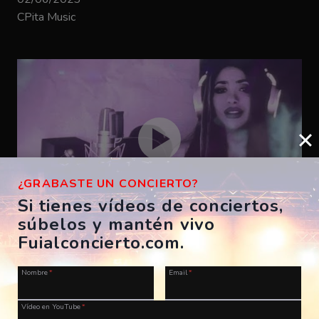
CPita Music
¿GRABASTE UN CONCIERTO?
Si tienes vídeos de conciertos,
súbelos y mantén vivo
Bizarrap – SHAKIRA BZRP #53
Fuialconcierto.com.
ES, A Coruña, Morriña Festival
Nombre
*
Email
*
28/07/2023
CPita Music
Vídeo en YouTube
*