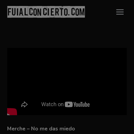
Saltar
al
contenido
Merche – No me das miedo