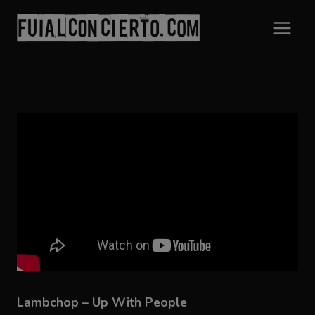
Saltar
al
contenido
Lambchop – Up With People