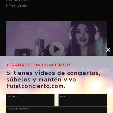
CPita Music
¿GRABASTE UN CONCIERTO?
Si tienes vídeos de conciertos,
súbelos y mantén vivo
Bizarrap – SHAKIRA BZRP #53
Fuialconcierto.com.
ES, A Coruña, Morriña Festival
Nombre
*
Email
*
28/07/2023
CPita Music
Vídeo en YouTube
*