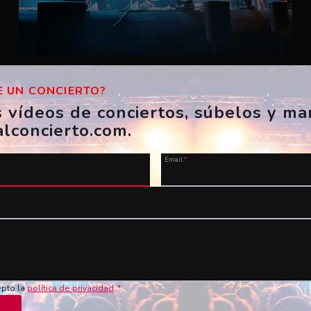
Zoo – Esbarzers
 UN CONCIERTO?
ES, Girona, Festes de Sant Narcís
s vídeos de conciertos, súbelos y m
04/11/2023
alconcierto.com.
invoker917
Email
*
epto la
política de privacidad
.
*