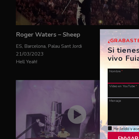
Roger Waters – Sheep
¿GRABASTE
ES, Barcelona, Palau Sant Jordi
Si tiene
21/03/2023
vivo Fui
Hell Yeah!
Nombre
*
Vídeo en YouTube
*
Mensaje
He leído y ac
ENVIAR