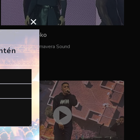
Rosalía – Saoko
ES, Barcelona, Primavera Sound
antén
02/06/2023
CPita Music