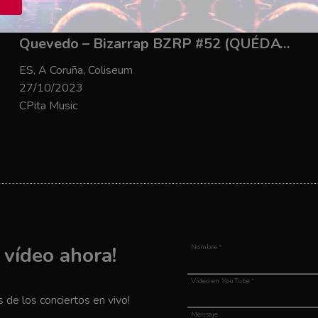
Quevedo – Bizarrap BZRP #52 (QUÉDATE)
ES, A Coruña, Coliseum
27/10/2023
CPita Music
u vídeo ahora!
Nombre
*
Vídeo en YouTube
*
de los conciertos en vivo!
Mensaje