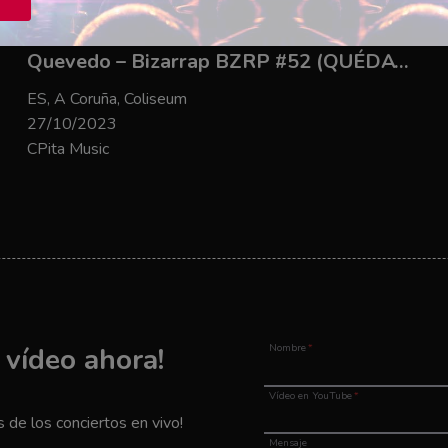
Quevedo – Bizarrap BZRP #52 (QUÉDATE)
ES, A Coruña, Coliseum
27/10/2023
CPita Music
u vídeo ahora!
Nombre
*
Vídeo en YouTube
*
de los conciertos en vivo!
Mensaje