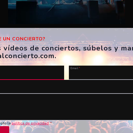
Zoo – Esbarzers
 UN CONCIERTO?
ES, Girona, Festes de Sant Narcís
s vídeos de conciertos, súbelos y m
04/11/2023
alconcierto.com.
invoker917
Email
*
epto la
política de privacidad
.
*