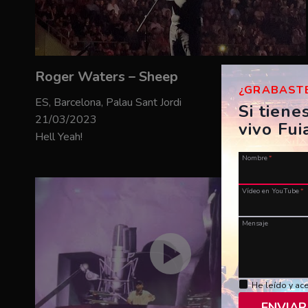
Roger Waters – Sheep
¿GRABASTE
ES, Barcelona, Palau Sant Jordi
Si tiene
21/03/2023
vivo Fui
Hell Yeah!
Nombre
*
Vídeo en YouTube
*
Mensaje
He leído y ac
ENVIAR