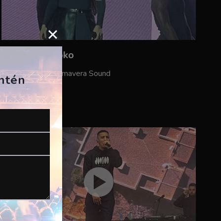
Rosalía – Saoko
ES, Barcelona, Primavera Sound
antén
02/06/2023
CPita Music