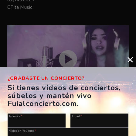
CPita Music
¿GRABASTE UN CONCIERTO?
Si tienes vídeos de conciertos,
súbelos y mantén vivo
Bizarrap – SHAKIRA BZRP #53
Fuialconcierto.com.
ES, A Coruña, Morriña Festival
Nombre
*
Email
*
28/07/2023
CPita Music
Vídeo en YouTube
*