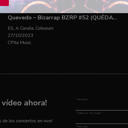
Quevedo – Bizarrap BZRP #52 (QUÉDATE)
ES, A Coruña, Coliseum
27/10/2023
CPita Music
u vídeo ahora!
Nombre
*
Vídeo en YouTube
*
de los conciertos en vivo!
Mensaje