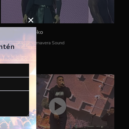
Rosalía – Saoko
ES, Barcelona, Primavera Sound
antén
02/06/2023
CPita Music