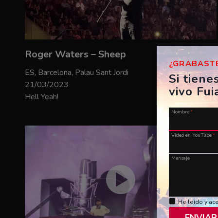
Roger Waters – Sheep
¿GRABASTE
ES, Barcelona, Palau Sant Jordi
Si tiene
21/03/2023
vivo Fui
Hell Yeah!
Nombre
*
Vídeo en YouTube
*
Mensaje
He leído y ac
ENVIAR