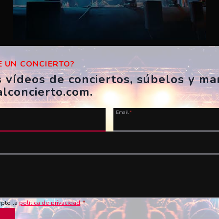
Zoo – Esbarzers
 UN CONCIERTO?
ES, Girona, Festes de Sant Narcís
s vídeos de conciertos, súbelos y m
04/11/2023
alconcierto.com.
invoker917
Email
*
epto la
política de privacidad
.
*