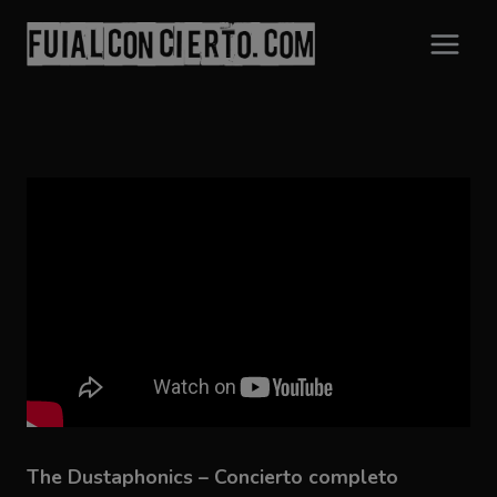
Saltar
al
contenido
The Dustaphonics – Concierto completo