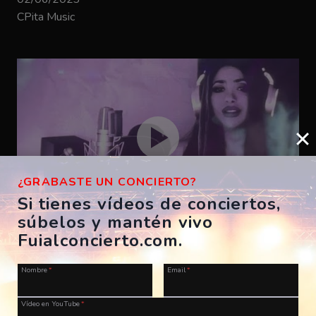
CPita Music
¿GRABASTE UN CONCIERTO?
Si tienes vídeos de conciertos,
súbelos y mantén vivo
Bizarrap – SHAKIRA BZRP #53
Fuialconcierto.com.
ES, A Coruña, Morriña Festival
Nombre
*
Email
*
28/07/2023
CPita Music
Vídeo en YouTube
*