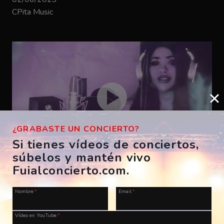
CPita Music
¿GRABASTE UN CONCIERTO?
Si tienes vídeos de conciertos,
súbelos y mantén vivo
Bizarrap – SHAKIRA BZRP #53
Fuialconcierto.com.
ES, A Coruña, Morriña Festival
Nombre
*
Email
*
28/07/2023
CPita Music
Vídeo en YouTube
*