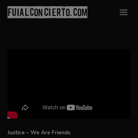
Saltar
al
contenido
Justice – We Are Friends