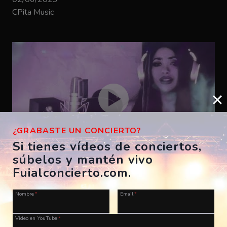
CPita Music
¿GRABASTE UN CONCIERTO?
Si tienes vídeos de conciertos,
súbelos y mantén vivo
Bizarrap – SHAKIRA BZRP #53
Fuialconcierto.com.
ES, A Coruña, Morriña Festival
Nombre
*
Email
*
28/07/2023
CPita Music
Vídeo en YouTube
*