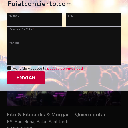
Camela – Sueño contigo
Fuialconcierto.com.
ES, Rubí, Festa Major
30/06/2022
Nombre
*
Email
*
Fuialconcierto
Vídeo en YouTube
*
Mensaje
He leído y acepto la
política de privacidad
.
*
ENVIAR
Fito & Fitipaldis & Morgan – Quiero gritar
ES, Barcelona, Palau Sant Jordi