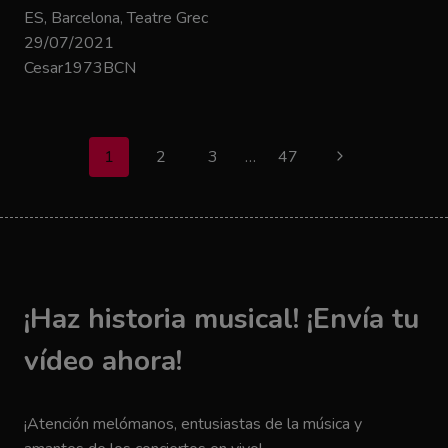
ES, Barcelona, Teatre Grec
29/07/2021
Cesar1973BCN
Navegación
1
2
3
…
47
Siguiente
de
página
página
¡Haz historia musical! ¡Envía tu
vídeo ahora!
¡Atención melómanos, entusiastas de la música y