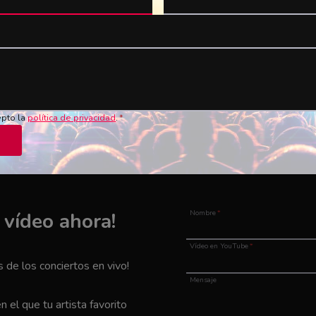
epto la
política de privacidad
.
*
u vídeo ahora!
Nombre
*
Vídeo en YouTube
*
de los conciertos en vivo!
Mensaje
el que tu artista favorito