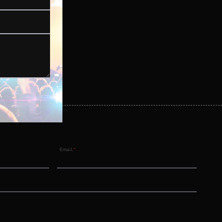
Email
*