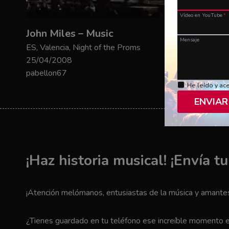
Vídeo en YouTube
*
John Miles – Music
Mensaje
ES, Valencia, Night of the Proms
25/04/2008
pabellon67
He leído y ac
ENVIAR
¡Haz historia musical! ¡Envía t
¡Atención melómanos, entusiastas de la música y amantes 
¿Tienes guardado en tu teléfono ese increíble momento en 