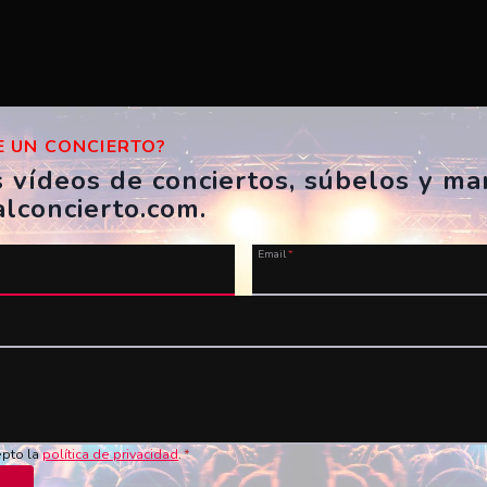
 UN CONCIERTO?
s vídeos de conciertos, súbelos y m
alconcierto.com.
Email
*
u vídeo ahora!
Nombre
*
Vídeo en YouTube
*
epto la
política de privacidad
.
*
de los conciertos en vivo!