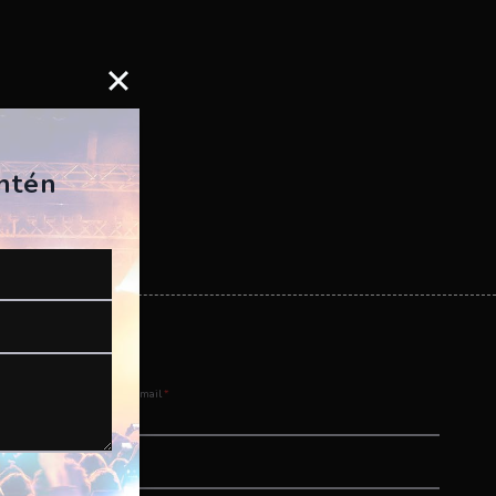
antén
Email
*