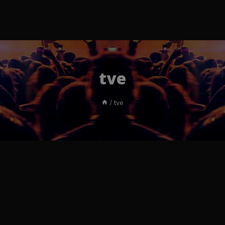
tve
/
tve