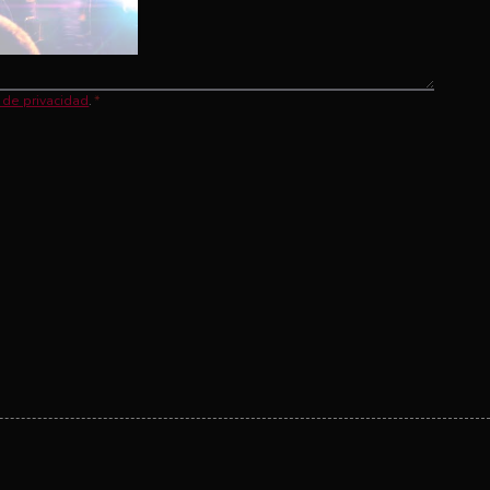
a de privacidad
.
*