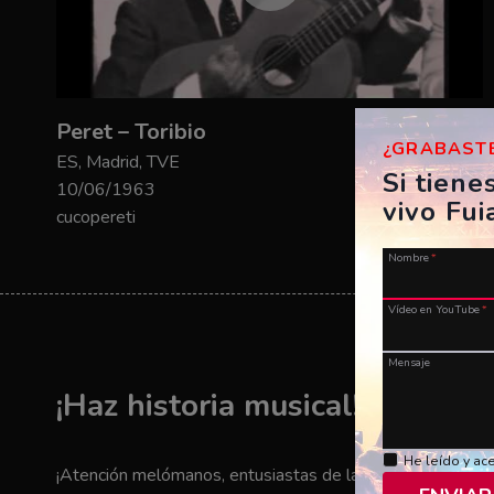
Peret – Toribio
¿GRABASTE
ES, Madrid, TVE
Si tiene
10/06/1963
vivo Fui
cucopereti
Nombre
*
Vídeo en YouTube
*
Mensaje
¡Haz historia musical! ¡Envía t
He leído y ac
¡Atención melómanos, entusiastas de la música y amantes 