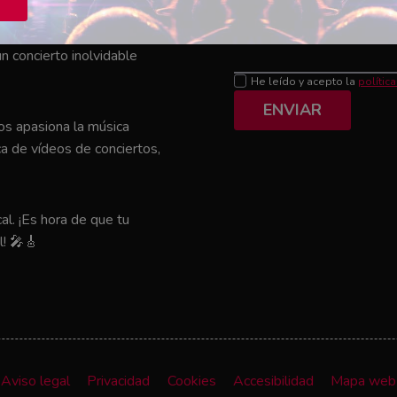
Mensaje
el que tu artista favorito
n concierto inolvidable
He leído y acepto la
polític
ENVIAR
nos apasiona la música
a de vídeos de conciertos,
al. ¡Es hora de que tu
l! 🎤🎸
Aviso legal
Privacidad
Cookies
Accesibilidad
Mapa web