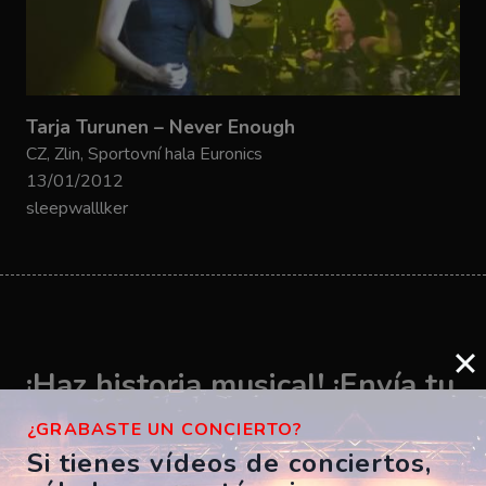
Tarja Turunen – Never Enough
CZ, Zlin, Sportovní hala Euronics
13/01/2012
sleepwalllker
¡Haz historia musical! ¡Envía tu
vídeo ahora!
¿GRABASTE UN CONCIERTO?
Si tienes vídeos de conciertos,