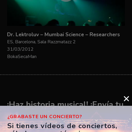
Dr. Lektroluv – Mumbai Science – Researchers
ES, Barcelona, Sala Razzmatazz 2
31/03/2012
BokaSecaMan
¡Haz historia musical! ¡Envía tu
vídeo ahora!
¿GRABASTE UN CONCIERTO?
Si tienes vídeos de conciertos,