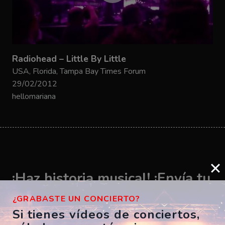
Radiohead – Little By Little
USA, Florida, Tampa Bay Times Forum
29/02/2012
hellomariana
¡Haz historia musical! ¡Envía tu
vídeo ahora!
¿GRABASTE UN CONCIERTO?
Si tienes vídeos de conciertos,