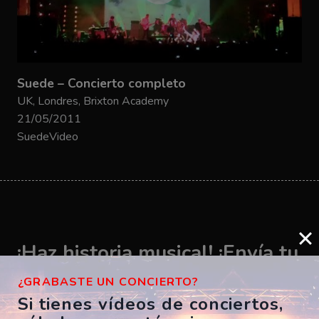
Suede – Concierto completo
UK, Londres, Brixton Academy
21/05/2011
SuedeVideo
¡Haz historia musical! ¡Envía tu
vídeo ahora!
¿GRABASTE UN CONCIERTO?
Si tienes vídeos de conciertos,