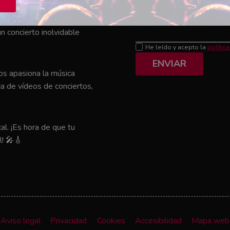
Mensaje
el que tu artista favorito
n concierto inolvidable
He leído y acepto la
polític
ENVIAR
nos apasiona la música
a de vídeos de conciertos,
al. ¡Es hora de que tu
l! 🎤🎸
Aviso legal
Privacidad
Cookies
Accesibilidad
Mapa web