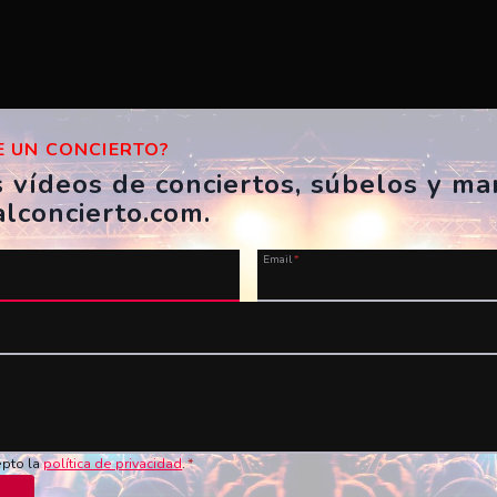
 UN CONCIERTO?
s vídeos de conciertos, súbelos y m
alconcierto.com.
Email
*
u vídeo ahora!
Nombre
*
Vídeo en YouTube
*
epto la
política de privacidad
.
*
de los conciertos en vivo!