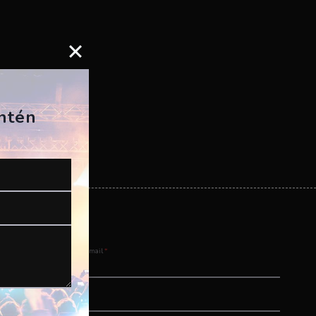
antén
Email
*