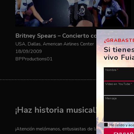
Britney Spears – Concierto completo – Circus
¿GRABASTE
USA, Dallas, American Airlines Center
Si tiene
18/09/2009
vivo Fui
BPProductions01
Nombre
*
Vídeo en YouTube
*
Mensaje
¡Haz historia musical! ¡Envía t
He leído y ac
¡Atención melómanos, entusiastas de la música y amantes 