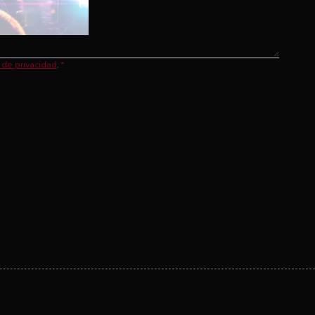
a de privacidad
.
*