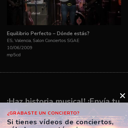
Equilibrio Perfecto – Dónde estás?
ES, Valencia, Salon Conciertos SGAE
10/06/2009
mp5cd
¡Haz historia musical! ¡Envía tu
vídeo ahora!
¿GRABASTE UN CONCIERTO?
Si tienes vídeos de conciertos,