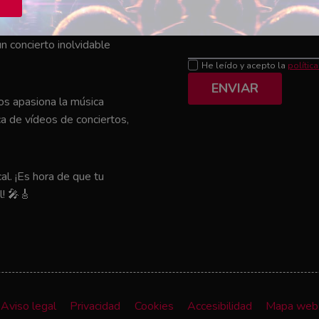
Mensaje
el que tu artista favorito
n concierto inolvidable
He leído y acepto la
polític
ENVIAR
nos apasiona la música
a de vídeos de conciertos,
al. ¡Es hora de que tu
l! 🎤🎸
Aviso legal
Privacidad
Cookies
Accesibilidad
Mapa web