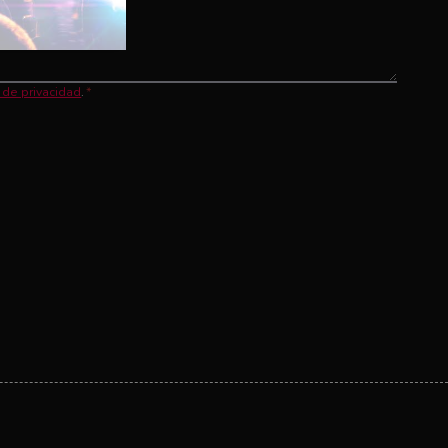
a de privacidad
.
*