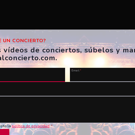
 UN CONCIERTO?
s vídeos de conciertos, súbelos y m
alconcierto.com.
Email
*
u vídeo ahora!
Nombre
*
Vídeo en YouTube
*
epto la
política de privacidad
.
*
de los conciertos en vivo!