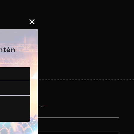
antén
Email
*