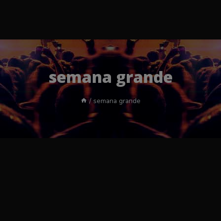
semana grande
/
semana grande