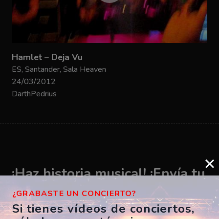
Hamlet – Deja Vu
ES, Santander, Sala Heaven
24/03/2012
DarthPedrius
¡Haz historia musical! ¡Envía tu
vídeo ahora!
¿GRABASTE UN CONCIERTO?
Si tienes vídeos de conciertos,