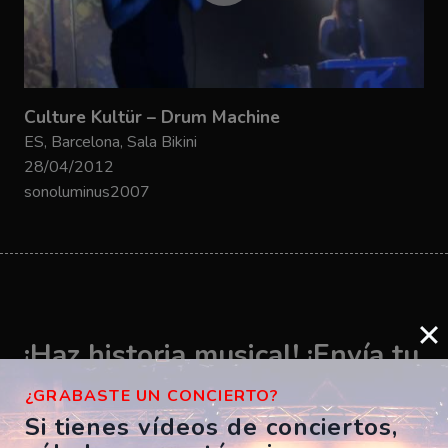
Culture Kultür – Drum Machine
ES, Barcelona, Sala Bikini
28/04/2012
sonoluminus2007
¡Haz historia musical! ¡Envía tu
vídeo ahora!
¿GRABASTE UN CONCIERTO?
Si tienes vídeos de conciertos,