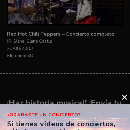
Red Hot Chili Peppers – Concierto completo
IR, Slane, Slane Castle
23/08/2003
MrLondonxD
¡Haz historia musical! ¡Envía tu
vídeo ahora!
¿GRABASTE UN CONCIERTO?
Si tienes vídeos de conciertos,