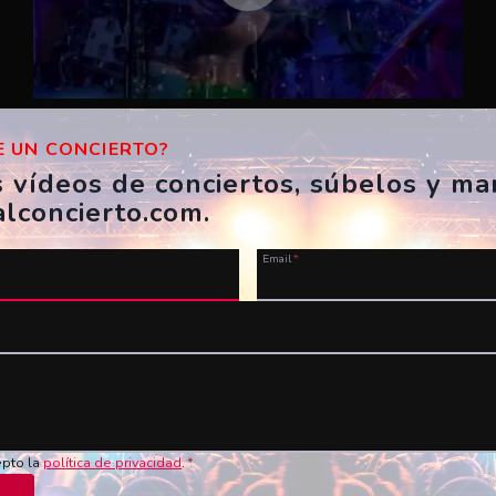
Katy Perry – Concierto completo
 UN CONCIERTO?
BR, Río de Janeiro, Rock in Rio
s vídeos de conciertos, súbelos y m
23/09/2011
alconcierto.com.
carlosfreixovideos
Email
*
u vídeo ahora!
Nombre
*
Vídeo en YouTube
*
epto la
política de privacidad
.
*
de los conciertos en vivo!