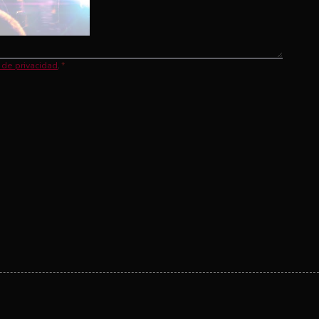
a de privacidad
.
*