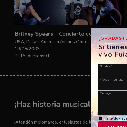
Britney Spears – Concierto completo – Circus
¿GRABASTE
USA, Dallas, American Airlines Center
Si tiene
18/09/2009
vivo Fui
BPProductions01
Nombre
*
Vídeo en YouTube
*
Mensaje
¡Haz historia musical! ¡Envía t
He leído y ac
¡Atención melómanos, entusiastas de la música y amantes 