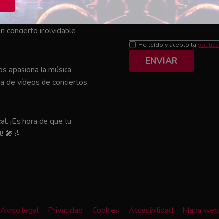
Mensaje
el que tu artista favorito
n concierto inolvidable
He leído y acepto la
polític
ENVIAR
nos apasiona la música
a de vídeos de conciertos,
al. ¡Es hora de que tu
l! 🎤🎸
Aviso legal
Privacidad
Cookies
Accesibilidad
Mapa web