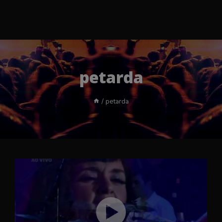
petarda
/
petarda