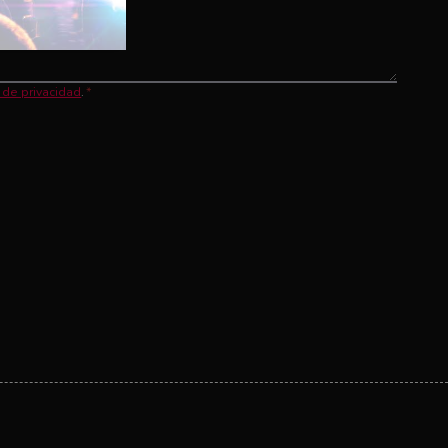
a de privacidad
.
*