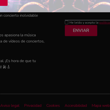
Mensaje
el que tu artista favorito
n concierto inolvidable
He leído y acepto la
polític
ENVIAR
nos apasiona la música
a de vídeos de conciertos,
al. ¡Es hora de que tu
l! 🎤🎸
Aviso legal
Privacidad
Cookies
Accesibilidad
Mapa web