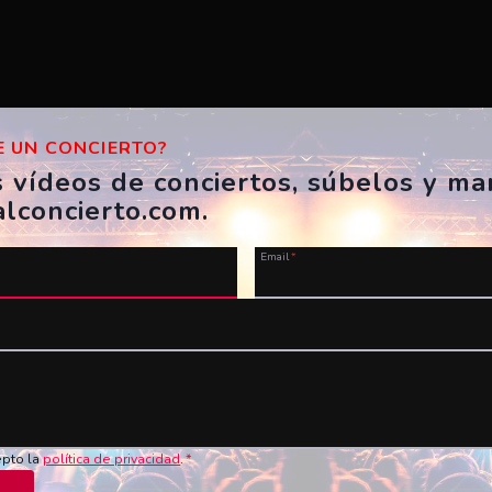
 UN CONCIERTO?
s vídeos de conciertos, súbelos y m
alconcierto.com.
Email
*
u vídeo ahora!
Nombre
*
Vídeo en YouTube
*
epto la
política de privacidad
.
*
de los conciertos en vivo!