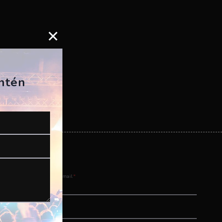
antén
Email
*