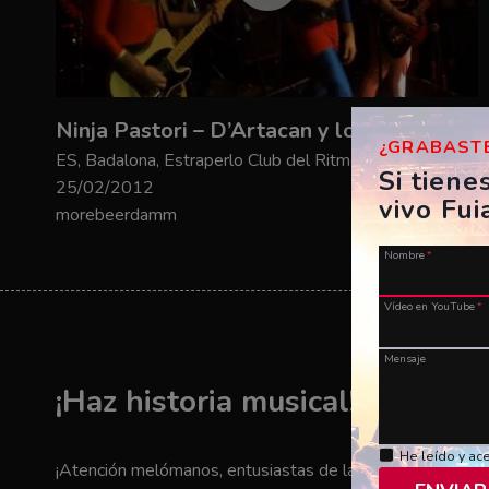
Ninja Pastori – D’Artacan y los Tres Mosqueteros
¿GRABASTE
ES, Badalona, Estraperlo Club del Ritme
Si tiene
25/02/2012
vivo Fui
morebeerdamm
Nombre
*
Vídeo en YouTube
*
Mensaje
¡Haz historia musical! ¡Envía t
He leído y ac
¡Atención melómanos, entusiastas de la música y amantes 