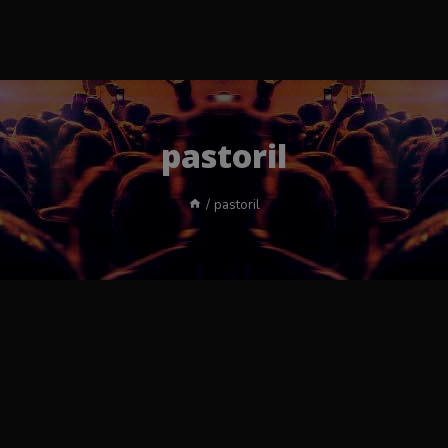
pastoril
/
pastoril