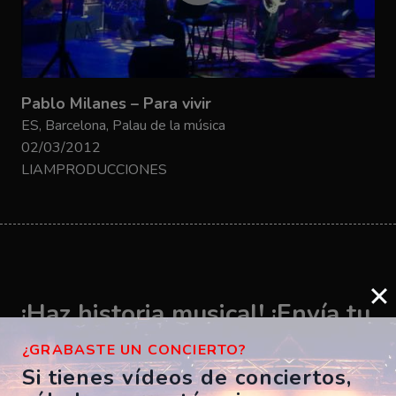
Pablo Milanes – Para vivir
ES, Barcelona, Palau de la música
02/03/2012
LIAMPRODUCCIONES
¡Haz historia musical! ¡Envía tu
vídeo ahora!
¿GRABASTE UN CONCIERTO?
Si tienes vídeos de conciertos,