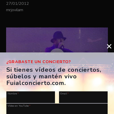
27/01/2012
mrjovilam
¿GRABASTE UN CONCIERTO?
Si tienes vídeos de conciertos,
súbelos y mantén vivo
Fuialconcierto.com.
El Barrio – Arte
Nombre
*
Email
*
ES, Madrid, Palacio de los Deportes
13/01/2012
Vídeo en YouTube
*
PENTESILEA8