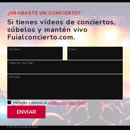
11/02/2012
franjmn1986
¿GRABASTE UN CONCIERTO?
Si tienes vídeos de conciertos,
súbelos y mantén vivo
Fuialconcierto.com.
Nombre
*
Email
*
Vídeo en YouTube
*
Mensaje
He leído y acepto la
política de privacidad
.
*
El Barrio – Arte
ENVIAR
ES, Madrid, Palacio de los Deportes
13/01/2012
PENTESILEA8