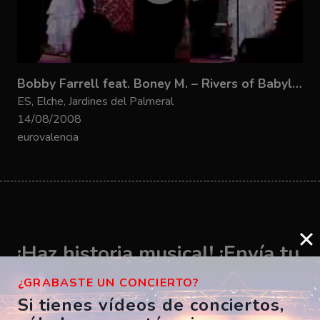
Bobby Farrell feat. Boney M. – Rivers of Babylon
ES, Elche, Jardines del Palmeral
14/08/2008
eurovalencia
¡Haz historia musical! ¡Envía tu
vídeo ahora!
¿GRABASTE UN CONCIERTO?
Si tienes vídeos de conciertos,