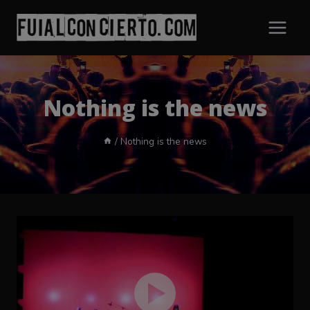
Saltar
al
contenido
Nothing is the news
/
Nothing is the news