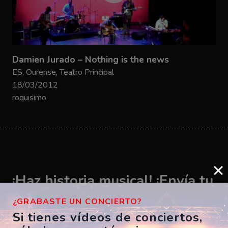
Damien Jurado – Nothing is the news
ES, Ourense, Teatro Principal
18/03/2012
roquisimo
¡Haz historia musical! ¡Envía tu
vídeo ahora!
¿GRABASTE UN CONCIERTO?
Si tienes vídeos de conciertos,