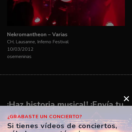
Nekromantheon – Varias
CH, Lausanne, Inferno Festival
10/03/2012
osemeninas
¡Haz historia musical! ¡Envía tu
vídeo ahora!
¿GRABASTE UN CONCIERTO?
Si tienes vídeos de conciertos,