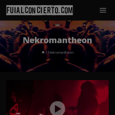
Saltar
al
contenido
Nekromantheon
/
Nekromantheon