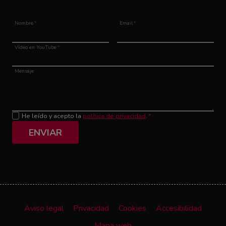
Nombre
*
Email
*
Vídeo en YouTube
*
Mensaje
He leído y acepto la
política de privacidad
.
*
ENVIAR
Aviso legal
Privacidad
Cookies
Accesibilidad
Mapa web