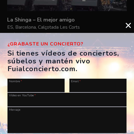
La Shinga – El mejor amigo
ES, Barcelona, Calçotada Les Corts
16/03/2013
FuiAlConcierto
¿GRABASTE UN CONCIERTO?
Si tienes vídeos de conciertos,
súbelos y mantén vivo
Fuialconcierto.com.
Nombre
*
Email
*
¡Haz historia musical! ¡Envía tu
Vídeo en YouTube
*
vídeo ahora!
Mensaje
¡Atención melómanos, entusiastas de la música y
amantes de los conciertos en vivo!