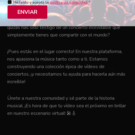
He leído y acepto la
política de privacidad
.
*
ENVIAR
¿Tienes guardado en tu teléfono ese increíble momento
en el que tu artista favorito hizo temblar el escenario? ¿O
quizás has sido testigo de un concierto inolvidable que
simplemente tienes que compartir con el mundo?
¡Pues estás en el lugar correcto! En nuestra plataforma,
nos apasiona la música tanto como a ti. Estamos
construyendo una colección épica de vídeos de
conciertos, ¡y necesitamos tu ayuda para hacerla aún más
increíble!
Únete a nuestra comunidad y sé parte de la historia
musical. ¡Es hora de que tu vídeo sea el próximo en brillar
en nuestro escenario virtual! 🎤🎸